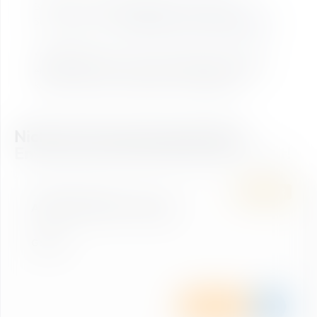
Bitte beachte die Betriebszeiten der einzelnen
Sommerbahnen -
Betriebszeiten Sommerbergbahnen
*
Bitte beachte:
Wenn du deine Wanderung mit Hund
erleben willst, ist der Kauf eines Hundetickets an der
Kassa notwendig – ausgenommen Dorfgastein.
Nicht das Passende gefunden?
Entdecke jetzt dein perfektes Ticket!
SOMMER
ALMORAMA CARD
Almorama Card 6 in 21 Tage
Gastein
Details