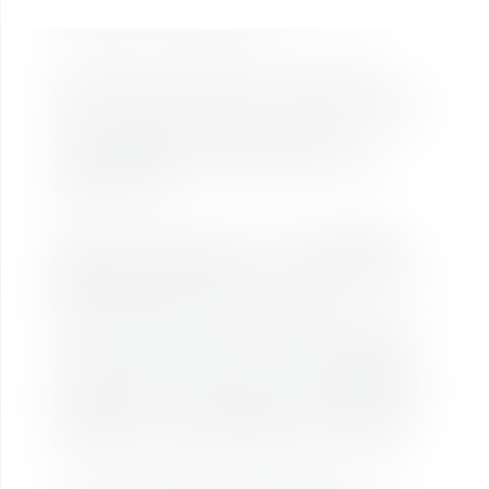
(Kieserlbahn und Panoramabahn).
Die Freiheit der Berge genießen, unvergessliche
Momente erleben und Erinnerungen an die alpine Welt
schaffen: Mit der Almorama Card ist die ganze Familie
bestens ausgestattet – und ihr schwebt mit
den
unkomplizierten
Mehrtageskarten
besonders
günstig
bergwärts.
Die Almorama Card kannst du auch
an besonderen
Tagen in der Wandersaison
nutzen. An
Abendauffahrt-
Tagen
lässt sich mit der Almorama Card ein
Sonnenuntergang vom Feinsten genießen. Und an den
Wanderschaukel-Tagen ist die Almorama Card dein
Ticket für Gipfel-Hopping der Extraklasse. Zusätzlich
können Besitzer der Almorama Card
von Dienstag bis
Sonntag
auch die Großarler Seilbahnen (Kieserlbahn &
Panoramabahn) nutzen (
Hinweis
: Montags haben die
Bergbahnen Großarl Ruhetag)! Ganz ohne Aufpreis!