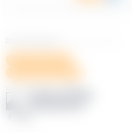
Du hast Fragen?
So erreichst du uns.
+43 6452 40 333 60
skiticket@skiamade.com
Oder wirf einen Blick in unsere
FAQ's
Startseite