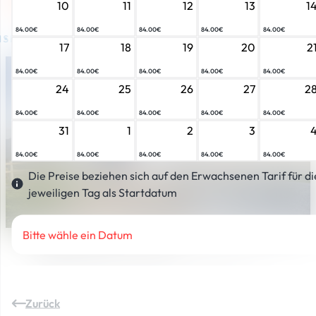
10
11
12
13
1
84.00€
84.00€
84.00€
84.00€
84.00€
SICHER
EINKAUFEN
EXKLUSIVE
ANGEBOTE
17
18
19
20
2
84.00€
84.00€
84.00€
84.00€
84.00€
24
25
26
27
2
84.00€
84.00€
84.00€
84.00€
84.00€
31
1
2
3
84.00€
84.00€
84.00€
84.00€
84.00€
Die Preise beziehen sich auf den Erwachsenen Tarif für 
jeweiligen Tag als Startdatum
Bitte wähle ein Datum
Almorama Card 6 Tage.
Sommer im
Gasteinertal.
Gültig an sechs aufeinanderfolgenden Tagen bei allen
Seilbahn- und Liftanlagen in Gastein (Fulseck,
Zurück
Schlossalm, Stubnerkogel, Graukogel) und Großarl